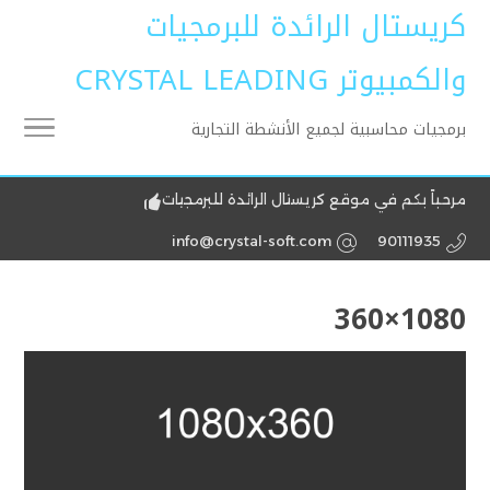
كريستال الرائدة للبرمجيات
والكمبيوتر CRYSTAL LEADING
برمجيات محاسبية لجميع الأنشطة التجارية
مرحباً بكم في موقع كريستال الرائدة للبرمجيات
info@crystal-soft.com
90111935
1080×360