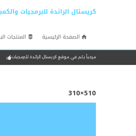
كريستال الرائدة للبرمجيات والكمبيوتر L LEADING
الصفحة الرئيسية
المنتجات الب
مرحباً بكم في موقع كريستال الرائدة للبرمجيات
510×310