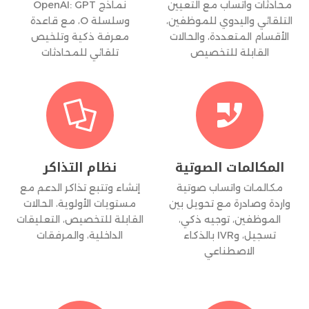
محادثات واتساب مع التعيين
نماذج OpenAI: GPT
التلقائي واليدوي للموظفين،
وسلسلة O، مع قاعدة
الأقسام المتعددة، والحالات
معرفة ذكية وتلخيص
القابلة للتخصيص
تلقائي للمحادثات


المكالمات الصوتية
نظام التذاكر
مكالمات واتساب صوتية
إنشاء وتتبع تذاكر الدعم مع
واردة وصادرة مع تحويل بين
مستويات الأولوية، الحالات
الموظفين، توجيه ذكي،
القابلة للتخصيص، التعليقات
تسجيل، وIVR بالذكاء
الداخلية، والمرفقات
الاصطناعي