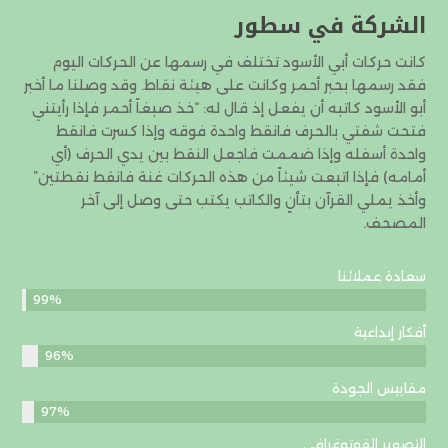
الشركة في سطور
كانت حركات أبي الأسود تختلف في رسمها عن الحركات اليوم
فقد رسمها بحبر أحمر وكانت على هيئة نقاط. وقد وصلنا ما أخبر
أبو الأسود كاتبه أن يفعل إذ قال له: “خذ صبغاً أحمر فإذا رأيتني
فتحت شفتي بالحرف فانقط واحدة فوقه وإذا كسرت فانقط
واحدة أسفله وإذا ضممت فاجعل النقط بين يدي الحرف (أي
أمامه) فإذا اتبعت شيئاً من هذه الحركات غنة فانقط نقطتين”
وأخذ يملي القرآن بتأنٍ والكاتب يكتب حتى وصل إلى آخر
المصحف.
سعادة عملائنا
99%
أفكار إبداعية
96%
مقاييس الجودة
97%
التصوير الفوتوغرافي