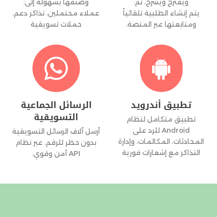
ويقترح ويشرح، ثم:
وصنفها بسهولة إلى:
يتم إنشاء الطلبية تلقائياً
عملاء محتملين، تذاكر دعم،
ومتابعتها عبر المنصة.
حملات تسويقية


تطبيق أندرويد
الرسائل الجماعية
التسويقية
تطبيق متكامل لنظام
Android للرد على
أرسل آلاف الرسائل التسويقية
المحادثات، المكالمات، وإدارة
بدون حظر للرقم، عبر نظام
التذاكر مع إشعارات فورية
API آمن وقوي.