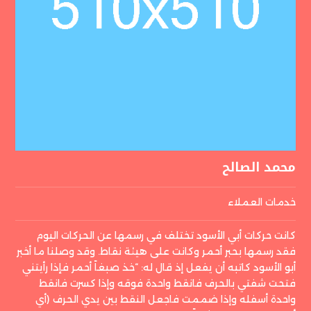
محمد الصالح
خدمات العملاء
كانت حركات أبي الأسود تختلف في رسمها عن الحركات اليوم
فقد رسمها بحبر أحمر وكانت على هيئة نقاط. وقد وصلنا ما أخبر
أبو الأسود كاتبه أن يفعل إذ قال له: “خذ صبغاً أحمر فإذا رأيتني
فتحت شفتي بالحرف فانقط واحدة فوقه وإذا كسرت فانقط
واحدة أسفله وإذا ضممت فاجعل النقط بين يدي الحرف (أي