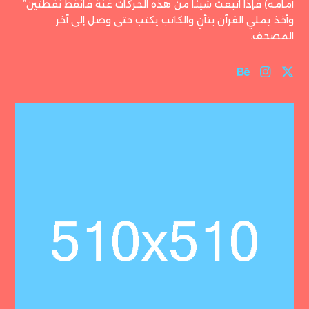
أمامه) فإذا اتبعت شيئاً من هذه الحركات غنة فانقط نقطتين”
وأخذ يملي القرآن بتأنٍ والكاتب يكتب حتى وصل إلى آخر
المصحف.