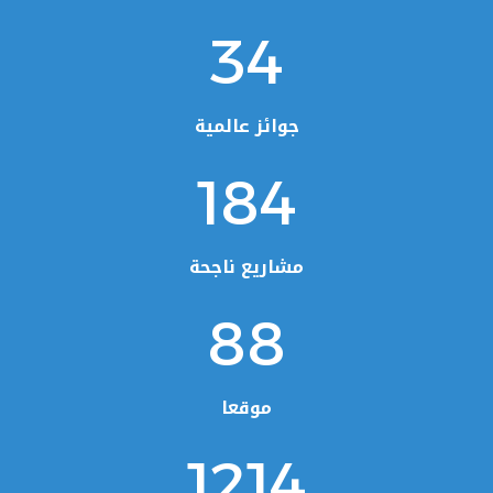
34
جوائز عالمية
184
مشاريع ناجحة
88
موقعا
1214