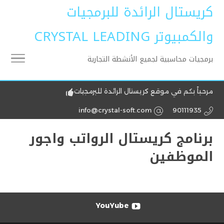
كريستال الرائدة للبرمجيات
والكمبيوتر CRYSTAL LEADING
برمجيات محاسبية لجميع الأنشطة التجارية
مرحباً بكم في موقع كريستال الرائدة للبرمجيات
info@crystal-soft.com
90111935
برنامج كريستال الرواتب واجور
الموظفين
YouYube