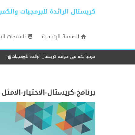
كريستال الرائدة للبرمجيات والكمبيوتر L LEADING
الصفحة الرئيسية
المنتجات الب
مرحباً بكم في موقع كريستال الرائدة للبرمجيات
برنامج-كريستال-الاختيار-الامثل